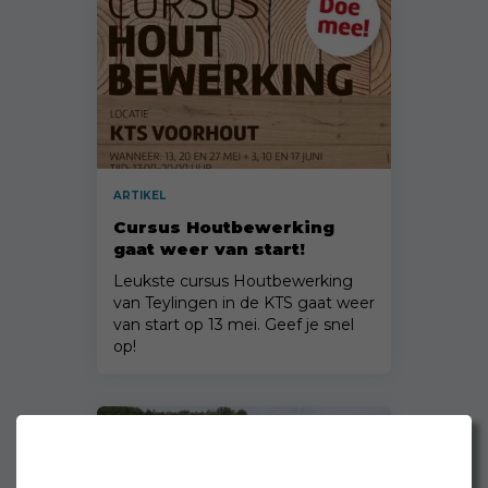
ARTIKEL
Cursus Houtbewerking
gaat weer van start!
Leukste cursus Houtbewerking
van Teylingen in de KTS gaat weer
van start op 13 mei. Geef je snel
op!