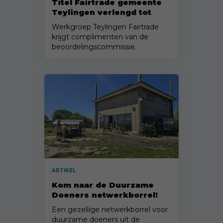
Titel Fairtrade gemeente
Teylingen verlengd tot
2028
Werkgroep Teylingen Fairtrade
krijgt complimenten van de
beoordelingscommissie.
ARTIKEL
Kom naar de Duurzame
Doeners netwerkborrel!
Een gezellige netwerkborrel voor
duurzame doeners uit de