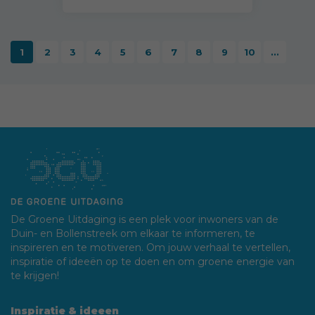
1
2
3
4
5
6
7
8
9
10
...
De Groene Uitdaging is een plek voor inwoners van de
Duin- en Bollenstreek om elkaar te informeren, te
inspireren en te motiveren. Om jouw verhaal te vertellen,
inspiratie of ideeën op te doen en om groene energie van
te krijgen!
Inspiratie & ideeen