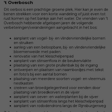
’t Overbosch
Dit oerbos is een prachtige groene plek. Hier kan je even de
benen strekken voor een korte wandeling of juist even tot
rust komen op het bankje aan het water. De vrienden van ’t
Overbosch hebbende afgelopen jaren de volgende
verbeteringen/veranderingen aangebracht in het bos:
aanplant van vogel- bij- en vlindervriendelijke bomen
en struiken
aanleg van een beloopbare, bij- en vlindervriendelijke
bloemenweide met paden
renovatie van het kleischelpenpad
aanplant van stinsenflora in de beukenvlakte
plaatsing van een grote prullenbak bij de ingang
ontwerpen en plaatsen van naambordjes met tekst
en foto’s bij een aantal bomen
plaatsing van meerdere soorten vogel- en vleermuis
nestkasten
creëren van broedgelegenheid voor eenden door
plaatsing van broedkorven in de vijver
aanplant van oever- en waterplanten bij de vijver
aanplant van stinsenflora langs het kleischelpenpad
aanplant van rododendrons langs de Rijnsburgerweg