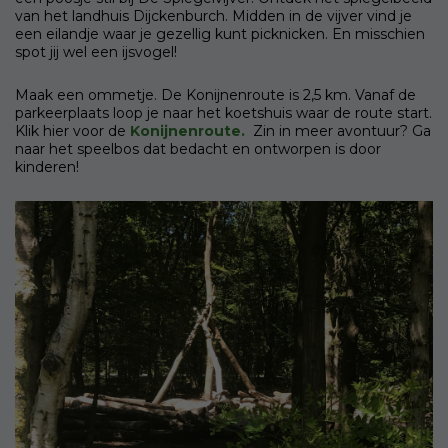
van het landhuis Dijckenburch. Midden in de vijver vind je
een eilandje waar je gezellig kunt picknicken. En misschien
spot jij wel een ijsvogel!
Maak een ommetje. De Konijnenroute is 2,5 km. Vanaf de
parkeerplaats loop je naar het koetshuis waar de route start.
Klik hier voor de
Konijnenroute.
Zin in meer avontuur? Ga
naar het speelbos dat bedacht en ontworpen is door
kinderen!