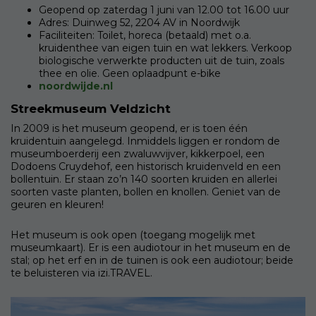
Geopend op zaterdag 1 juni van 12.00 tot 16.00 uur
Adres: Duinweg 52, 2204 AV in Noordwijk
Faciliteiten: Toilet, horeca (betaald) met o.a.
kruidenthee van eigen tuin en wat lekkers. Verkoop
biologische verwerkte producten uit de tuin, zoals
thee en olie. Geen oplaadpunt e-bike
noordwijde.nl
Streekmuseum Veldzicht
In 2009 is het museum geopend, er is toen één
kruidentuin aangelegd. Inmiddels liggen er rondom de
museumboerderij een zwaluwvijver, kikkerpoel, een
Dodoens Cruydehof, een historisch kruidenveld en een
bollentuin. Er staan zo’n 140 soorten kruiden en allerlei
soorten vaste planten, bollen en knollen. Geniet van de
geuren en kleuren!
Het museum is ook open (toegang mogelijk met
museumkaart). Er is een audiotour in het museum en de
stal; op het erf en in de tuinen is ook een audiotour; beide
te beluisteren via izi.TRAVEL.