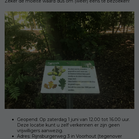
Zeker de moeite waard dus om (weer) eens te bezoeken!
Geopend: Op zaterdag 1 juni van 12.00 tot 16.00 uur.
Deze locatie kunt u zelf verkennen er zijn geen
vrijwilligers aanwezig.
Adres: Rijnsburgerweg 3 in Voorhout (tegenover