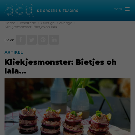
menu
Home
›
Inspiratie
›
Overige
›
overige
›
Kliekjesmonster: Bietjes oh lala...
Delen
ARTIKEL
Kliekjesmonster: Bietjes oh
lala...