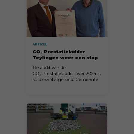
ARTIKEL
CO₂‑Prestatieladder
Teylingen weer een stap
verder
De audit van de
CO₂‑Prestatieladder over 2024 is
succesvol afgerond. Gemeente
Teylingen heeft het certificaat
behaald.