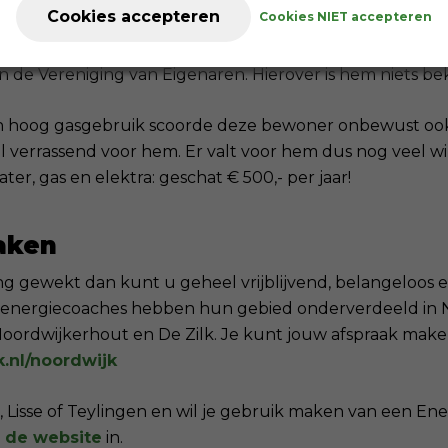
Cookies accepteren
Cookies NIET accepteren
tregelen: spouwmuurisolatie, dakisolatie, vloerisolatie 
n de Vereniging van Eigenaren. Hierover is hem niets be
en hoog gasgebruik scoorde deze bewoner onbewust ook
eel verrassend voor hem. Er valt voor hem dus nog veel w
ter, gas en elektra: geschat € 500,- per jaar!
aken
ing gewekt dan kunt u geheel vrijblijvend, belangeloos 
 energiecoaches hebben hun gebied onderverdeeld in N
Noordwijkerhout en De Zilk. Je kunt jouw afspraak mak
.nl/noordwijk
, Lisse of Teylingen en wil je gebruik maken van een En
p de website
in
.