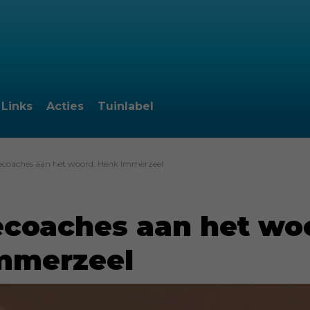
Links
Acties
Tuinlabel
ecoaches aan het woord: Henk Immerzeel
ecoaches aan het wo
mmerzeel