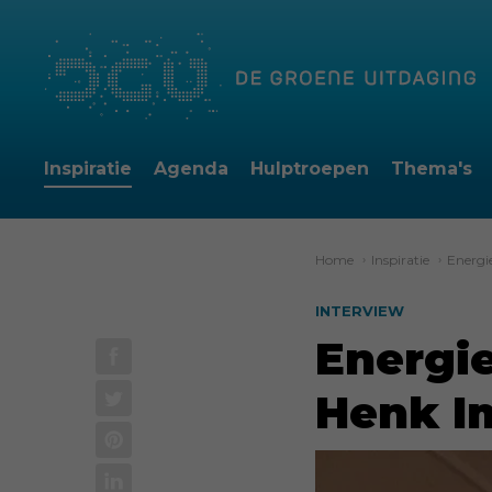
Inspiratie
Agenda
Hulptroepen
Thema's
Home
›
Inspiratie
›
Energi
INTERVIEW
Energi
Henk I