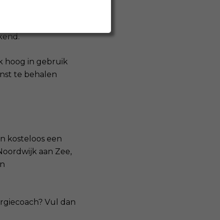
en HR ++ glas gaat
kend.
 hoog in gebruik
inst te behalen
en kosteloos een
oordwijk aan Zee,
en
ergiecoach? Vul dan