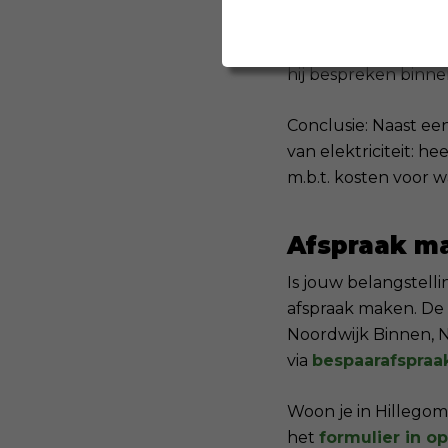
De energetische maa
hij bespreken binne
Conclusie: Naast e
van elektriciteit: h
m.b.t. kosten voor wa
Afspraak m
Is jouw belangstell
afspraak maken. De
Noordwijk Binnen, 
via
bespaarafspraak
Woon je in Hillegom
het
formulier in o