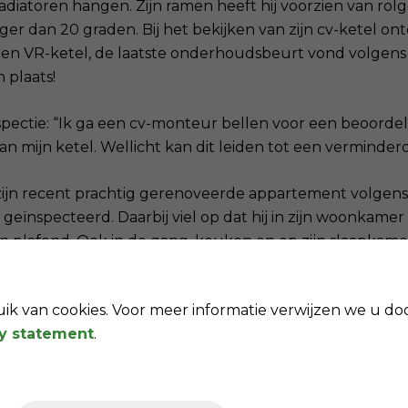
radiatoren hangen. Zijn ramen heeft hij voorzien van rolgo
er dan 20 graden. Bij het bekijken van zijn cv-ketel ont
is een VR-ketel, de laatste onderhoudsbeurt vond volgens
 plaats!
nspectie: “Ik ga een cv-monteur bellen voor een beoorde
 mijn ketel. Wellicht kan dit leiden tot een verminder
ijn recent prachtig gerenoveerde appartement volgens 
geïnspecteerd. Daarbij viel op dat hij in zijn woonkamer
jn plafond. Ook in de gang, keuken en op zijn slaapkamer
aal in zijn gehele huis ongeveer 40 halogeen lichtpunt
chting zou vervangen door energiezuinige lampen (bijv. 
k van cookies. Voor meer informatie verwijzen we u do
per jaar aan elektriciteit kunnen besparen. Hij neemt het
cy statement
.
e lampen zijn pas 4 maanden oud! Dus nu vervangen is 
rende douchekop is hem aangeraden, besparing ook weer