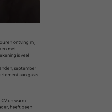
buren ontving mij
eken met
ekening is veel
maanden, september
rtement aan gas is
de CV en warm
ager, heeft geen