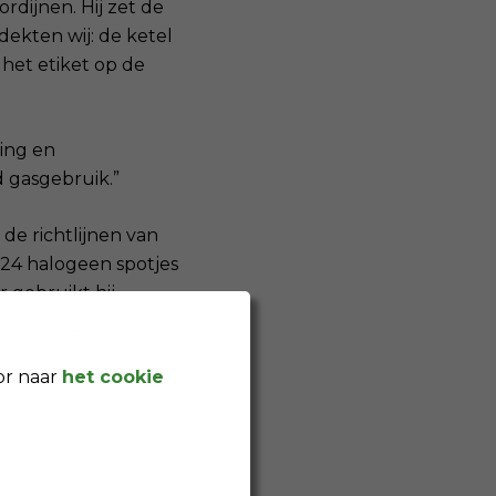
rdijnen. Hij zet de
dekten wij: de ketel
 het etiket op de
ling en
d gasgebruik.”
de richtlijnen van
 24 halogeen spotjes
 gebruikt hij
en. Wanneer hij
ledlampjes) zou hij
or naar
het cookie
 advies in
geen optie voor
 € 62,- per jaar.