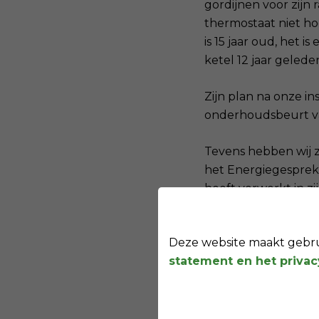
gordijnen voor zijn 
thermostaat niet hog
is 15 jaar oud, het 
ketel 12 jaar geleden
Zijn plan na onze i
onderhoudsbeurt van
Tevens hebben wij z
het Energiegesprek 
heeft verwerkt in zi
halogeenlampen, tot
alleen al deze verli
Deze website maakt gebrui
al ongeveer € 400,- 
statement en het priva
gedachten, maar all
hem!
Ook een waterbespa