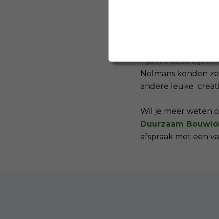
ervaring in de buur
met de komst van e
dorpskernen beschi
Tijdens deze bijeen
Nolmans konden ze 
andere leuke crea
Wil je meer weten o
Duurzaam Bouwlo
afspraak met een v