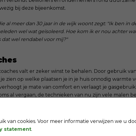
n verbindt bewoners en ondernemers rond duurzame e
wezig bij deze bijeenkomst.
e al meer dan 30 jaar in de wijk woont zegt: "Ik ben in 
geleden wel wat geïsoleerd. Hoe kom ik er nou achter wa
s dat wel rendabel voor mij?"
ches
oaches valt er zeker winst te behalen. Door gebruik va
 zien op welke plaatsen je in je huis onnodig warmte v
t verhoogt je mate van comfort en verlaagt je gasgebruik. D
oms al vergaan, de technieken van nu zijn vele malen be
rvaring delen
k van cookies. Voor meer informatie verwijzen we u do
S en vrijwillige energiecoach) zegt: "Wij vinden het bel
cy statement
.
het verduurzamen van onze huizen en delen graag on