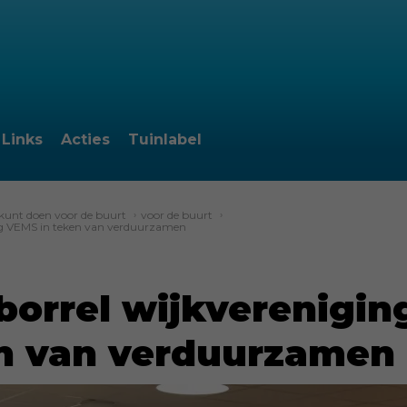
Links
Acties
Tuinlabel
 kunt doen voor de buurt
›
voor de buurt
›
ng VEMS in teken van verduurzamen
borrel wijkverenigi
en van verduurzamen