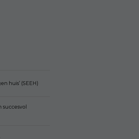
en huis’ (SEEH)
 succesvol
t