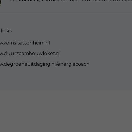
links
.vems-sassenheim.nl
.duurzaambouwloket.nl
.degroeneuitdaging.nl/energiecoach