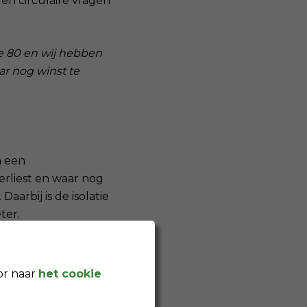
n circulaire vragen
de 80 en wij hebben
ar nog winst te
n een
erliest en waar nog
aarbij is de isolatie
ter.
or naar
het cookie
angrijk dat we
ze kennis en