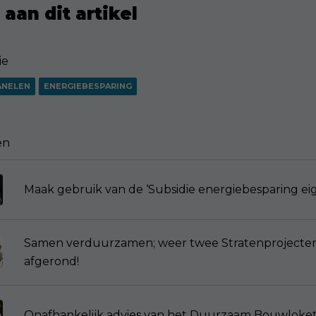
aan dit artikel
ie
ANELEN
ENERGIEBESPARING
en
Maak gebruik van de ‘Subsidie energiebesparing eig
Samen verduurzamen; weer twee Stratenprojecten
afgerond!
Onafhankelijk advies van het Duurzaam Bouwloke