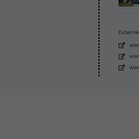
Externe 
www
www
www