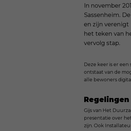
In november 2019
Sassenheim. De 
en zijn verenigt
het teken van h
vervolg stap.
Deze keer is er een
ontstaat van de moge
alle bewoners digit
Regelingen 
Gijs van Het Duurz
presentatie over he
zijn. Ook Installate