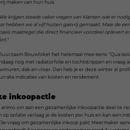
vrij maken van hun huis.
We krijgen steeds vaker vragen van klanten wat er nodig 
ar hebben we al vijf huizen gasvrij gemaakt. Maar de eers
 basis maatregel die direct financieel voordeel oplevert en 
rt."
t Duurzaam Bouwloket het helemaal mee eens: “Qua isolat
ndaag nog met radiatorfolie en tochtstrippen en vraag a
wmuren, dak en vloer. Dan heb je er deze winter al profi
un site indicaties van kosten en rendement.
ke inkoopactie
s animo om aan een gezamenlijke inkoopactie deel te 
n op isolatie verlaag je de kosten per huis en kan een ins
. Die vraag om gezamenlijke inkoop pakt Meermaker sa