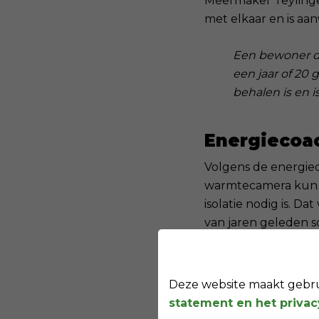
Meermaker Teylinge
met elkaar en is aan
Een bewoner di
een jaar of 20 
behalen is en i
Energiecoa
Volgens de energiec
warmtecamera kun je
isolatie nodig is. Da
van jaren geleden s
Kennis en e
Deze website maakt gebrui
Jim (bestuurslid VEM
statement en het priva
stappen maken met 