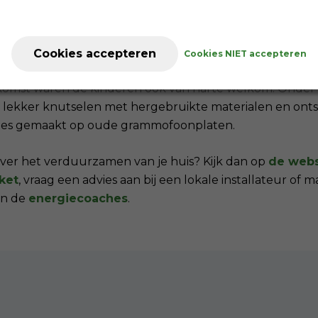
t. We komen bij mensen langs en nemen de tijd voor vrag
en warmtecamera, die gemeente Teylingen einde van het
kbaar stelt, kunnen we nog meer bewoners adviseren."
Cookies accepteren
Cookies NIET accepteren
komst waren de kinderen ook van harte welkom. Onder l
lekker knutselen met hergebruikte materialen en ont
ties gemaakt op oude grammofoonplaten.
ver het verduurzamen van je huis? Kijk dan op
de webs
ket
, vraag een advies aan bij een lokale installateur of 
an de
energiecoaches
.