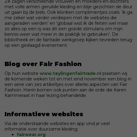
Ze zagen verschillende vrouwen en moeders-en-dochters
met volle armen geruilde kleding en blije gezichten de deur
uit gaan bij de bieb. Ook klonken complimentjes zoals: ’ik ga
me zeker wat verder verdiepen met de websites die
aangeraden werden’ en ‘globaal wist ik de feiten wel maar
zo alles op een rij was dit een goede stimulans om mijn
kennis weer wat meer in de praktijk te gebruiken’. De
bibliotheek en de fairtrade werkgroep kijken tevreden terug
op een geslaagd evenement.
Blog over Fair Fashion
Op hun website
www.teylingenfairtrade.nl
plaatsen wij
de komende weken tot en met eind november een blog in
een serie van zes artikeltjes over allerlei aspecten van Fair
Fashion. Hierin komen ook punten aan de orde die Karen
Kammeraat in haar lezing behandelde.
Informatieve websites
Via de onderstaande websites en app vind je veel
informatie over duurzame kleding:
fairwear.org