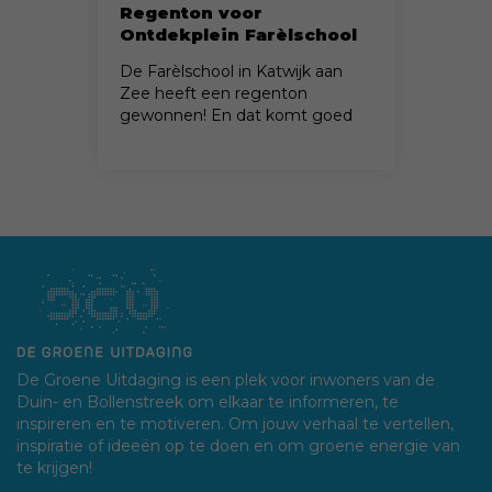
Regenton voor
Ontdekplein Farèlschool
De Farèlschool in Katwijk aan
Zee heeft een regenton
gewonnen! En dat komt goed
uit...
De Groene Uitdaging is een plek voor inwoners van de
Duin- en Bollenstreek om elkaar te informeren, te
inspireren en te motiveren. Om jouw verhaal te vertellen,
inspiratie of ideeën op te doen en om groene energie van
te krijgen!