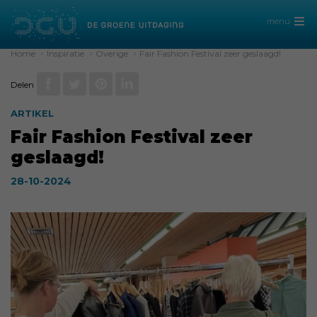
menu
Home
›
Inspiratie
›
Overige
›
Fair Fashion Festival zeer geslaagd!
Delen
ARTIKEL
Fair Fashion Festival zeer
geslaagd!
28-10-2024