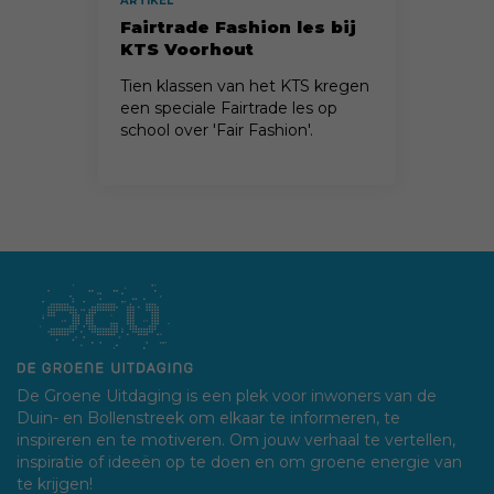
ARTIKEL
Fairtrade Fashion les bij
KTS Voorhout
Tien klassen van het KTS kregen
een speciale Fairtrade les op
school over 'Fair Fashion'.
De Groene Uitdaging is een plek voor inwoners van de
Duin- en Bollenstreek om elkaar te informeren, te
inspireren en te motiveren. Om jouw verhaal te vertellen,
inspiratie of ideeën op te doen en om groene energie van
te krijgen!