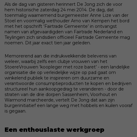
Als de dag van gisteren herinnert De Jong zich de voor
hem historische zaterdag 24 mei 2014. De dag, dat
toenmalig waarnemend burgemeester Anne Lize van der
Stoel en voormalig wethouder Arno van Kempen het bord
met het opschrift ‘Fairtrade Gemeente’ in ontvangst
namen van afgevaardigden van Fairtrade Nederland en
Teylingen zich sindsdien officieel Fairtrade Gemeente mag
noemen. Dit jaar exact tien jaar geleden.
Memorerend aan die indrukwekkende belevenis van
weleer, waarbij zelfs een clubje vrouwen van het
StoereVrouwen ‘koopleger met roze baret’ - een landelijke
organisatie die op verleidelijke wijze op pad gaat om
winkelend publiek te inspireren om duurzame en
verantwoorde consumptieproducten te kopen en bedrijven
structureel hun aankoopgedrag te veranderen - door de
straten van de drie dorpen Sassenheim, Voorhout en
Warmond marcheerde, vertelt De Jong dat aan zijn
burgerinitiatief een lange weg met hobbels en kuilen vooraf
is gegaan.
Een enthousiaste werkgroep