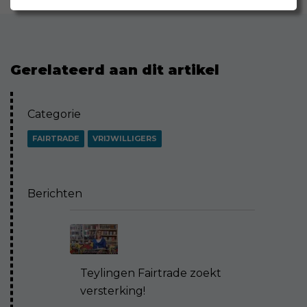
Gerelateerd aan dit artikel
Categorie
FAIRTRADE
VRIJWILLIGERS
Berichten
Teylingen Fairtrade zoekt
versterking!