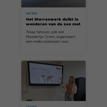
ARTIKEL
Het Sterrenwerk duikt in
wonderen van de zee met
zeelessen Moedertje
Tessa Yanover, ook wel
Groen
Moedertje Groen, organiseert
een reeks zeelessen voor
basisschoolleerlingen.