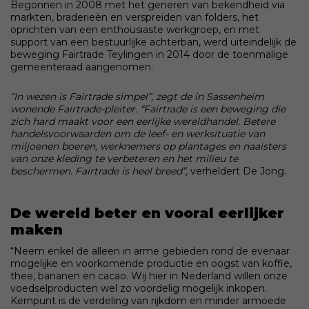
Begonnen in 2008 met het generen van bekendheid via
markten, braderieën en verspreiden van folders, het
oprichten van een enthousiaste werkgroep, en met
support van een bestuurlijke achterban, werd uiteindelijk de
beweging Fairtrade Teylingen in 2014 door de toenmalige
gemeenteraad aangenomen.
“In wezen is Fairtrade simpel”, zegt de in Sassenheim
wonende Fairtrade-pleiter. “Fairtrade is een beweging die
zich hard maakt voor een eerlijke wereldhandel. Betere
handelsvoorwaarden om de leef- en werksituatie van
miljoenen boeren, werknemers op plantages en naaisters
van onze kleding te verbeteren en het milieu te
beschermen. Fairtrade is heel breed”,
verheldert De Jong.
De wereld beter en vooral eerlijker
maken
“Neem enkel de alleen in arme gebieden rond de evenaar
mogelijke en voorkomende productie en oogst van koffie,
thee, bananen en cacao. Wij hier in Nederland willen onze
voedselproducten wel zo voordelig mogelijk inkopen.
Kernpunt is de verdeling van rijkdom en minder armoede