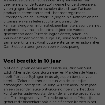
Als voorbeelden van acties noemt hij het werven van
deelnemers (ondertussen zo’n kleine honderd bedrijven,
verenigingen, kerken en scholen die zich aan Fairtrade-
producten committeren red.), het met regelmaat
uitbrengen van de Fairtrade Teylingen-nieuwsbrief, én het
organiseren van allerlei activiteiten, waaronder
kennismakings- en informatiebijeenkomsten, avonden met
inspirerende verhalen, buurtmaaltijden die worden
gekenmerkt door Fairtrade-ingrediënten, teken- en
kleurwedstrijden voor de jeugd. En, uniek toch wel, het in
samenwerking met Voorhoutse entertainer en radiomaker
Cain Slobbe uitbrengen van een videoclipsong.
Veel bereikt in 10 jaar
Met de hulp van de vier ambassadeurs, Wim van Vliet,
Edith Alkemade, Koos Burgmeijer en Marjolein de Vlaam,
heeft Fairtrade Teylingen in de afgelopen tien jaar veel
bereikt. “Zeker ook met de steun van de landelijke
campagne”, corrigeert De Jong. Als een absolute mijlpaal
en een bijzonder leuke ontwikkeling noemt hij het door
kundige Fairtrade-voorstanders - de landelijke groep Young
and Fair - lesgeven over Fairtrade op scholen. “Hopelijk
gebeurt dit binnenkort ook in de elf eerste klassen in het